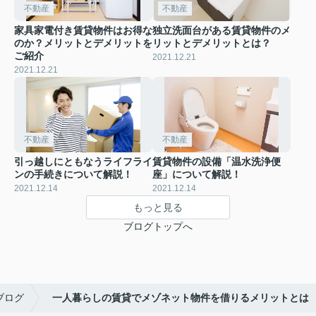
不動産
不動産
家具家電付き賃貸物件はお得な
独立洗面台がある賃貸物件のメ
のか？メリットとデメリットを
リットとデメリットとは？
ご紹介
2021.12.21
2021.12.21
不動産
不動産
引っ越しにともなうライフライ
賃貸物件の設備「温水洗浄便
ンの手続きについて解説！
座」について解説！
2021.12.14
2021.12.14
もっと見る
ブログトップへ
ブログ
一人暮らしの賃貸でメゾネット物件を借りるメリットとは