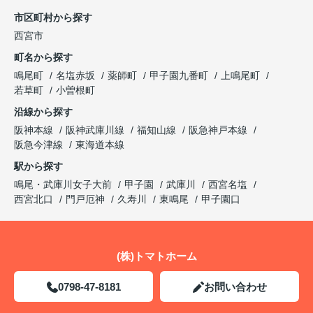
市区町村から探す
西宮市
町名から探す
鳴尾町
名塩赤坂
薬師町
甲子園九番町
上鳴尾町
若草町
小曽根町
沿線から探す
阪神本線
阪神武庫川線
福知山線
阪急神戸本線
阪急今津線
東海道本線
駅から探す
鳴尾・武庫川女子大前
甲子園
武庫川
西宮名塩
西宮北口
門戸厄神
久寿川
東鳴尾
甲子園口
(株)トマトホーム
0798-47-8181
お問い合わせ