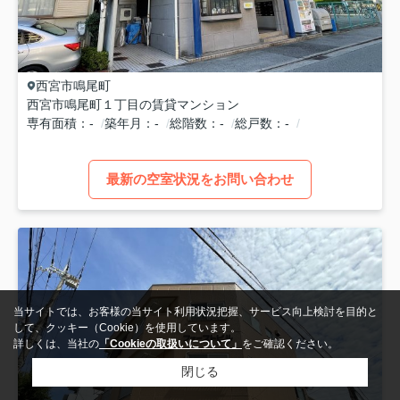
西宮市
鳴尾町
西宮市鳴尾町１丁目の賃貸マンション
専有面積
-
築年月
-
総階数
-
総戸数
-
最新の空室状況をお問い合わせ
当サイトでは、お客様の当サイト利用状況把握、サービス向上検討を目的と
して、クッキー（Cookie）を使用しています。
詳しくは、当社の
「Cookieの取扱いについて」
をご確認ください。
閉じる