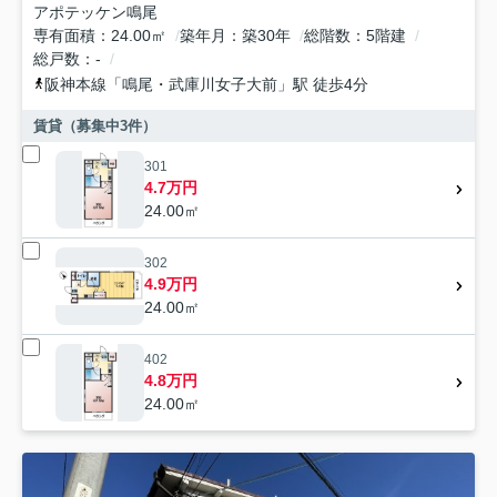
アポテッケン鳴尾
専有面積
24.00㎡
築年月
築30年
総階数
5階建
総戸数
-
阪神本線
「
鳴尾・武庫川女子大前
」駅 徒歩4分
賃貸（募集中
3
件）
301
4.7万円
24.00㎡
302
4.9万円
24.00㎡
402
4.8万円
24.00㎡