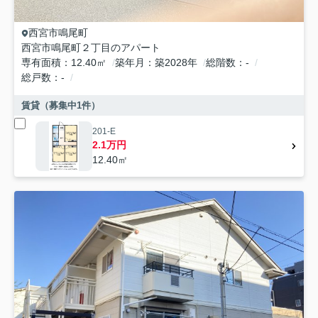
西宮市
鳴尾町
西宮市鳴尾町２丁目のアパート
専有面積
12.40㎡
築年月
築2028年
総階数
-
総戸数
-
賃貸（募集中
1
件）
201-E
2.1万円
12.40㎡