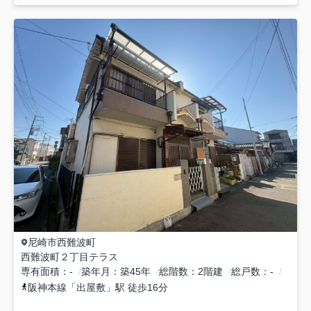
尼崎市
西難波町
西難波町２丁目テラス
専有面積
-
築年月
築45年
総階数
2階建
総戸数
-
阪神本線
「
出屋敷
」駅 徒歩16分