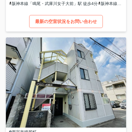
阪神本線
「
鳴尾・武庫川女子大前
」駅 徒歩4分
阪神本線
「
甲子
最新の空室状況をお問い合わせ
西宮市
鳴尾町