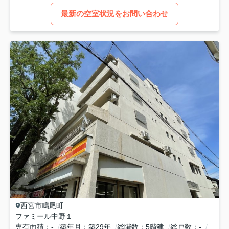
最新の空室状況をお問い合わせ
西宮市
鳴尾町
ファミール中野１
専有面積
-
築年月
築29年
総階数
5階建
総戸数
-