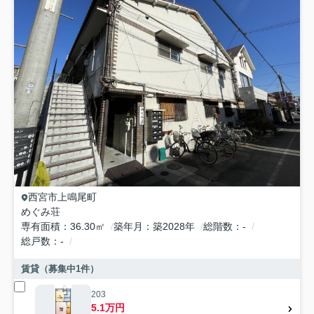
西宮市
上鳴尾町
めぐみ荘
専有面積
36.30㎡
築年月
築2028年
総階数
-
総戸数
-
賃貸（募集中
1
件）
203
5.1万円