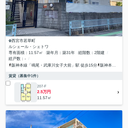
西宮市
若草町
ルシェール・シェトワ
専有面積
11.57㎡
築年月
築31年
総階数
2階建
総戸数
-
阪神本線
「
鳴尾・武庫川女子大前
」駅 徒歩15分
阪神本線
「
甲子
賃貸（募集中
1
件）
207-F
2.5万円
11.57㎡