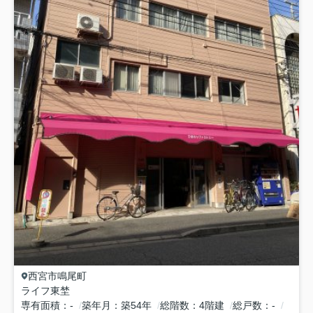
西宮市
鳴尾町
ライフ東埜
専有面積
-
築年月
築54年
総階数
4階建
総戸数
-