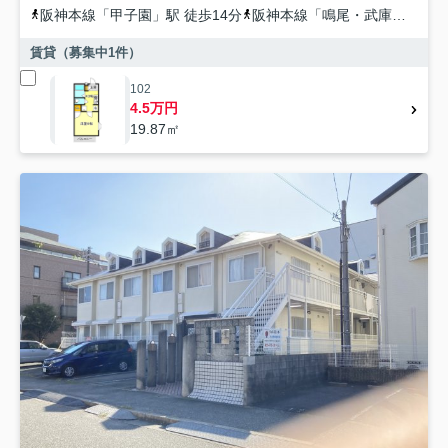
阪神本線
「
甲子園
」駅 徒歩14分
阪神本線
「
鳴尾・武庫川女子大前
賃貸（募集中
1
件）
102
4.5万円
19.87㎡