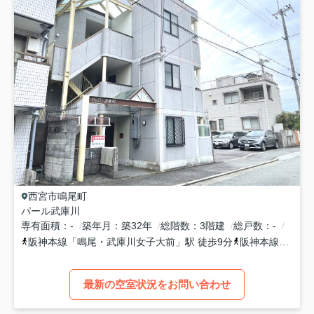
西宮市
鳴尾町
パール武庫川
専有面積
-
築年月
築32年
総階数
3階建
総戸数
-
阪神本線
「
鳴尾・武庫川女子大前
」駅 徒歩9分
阪神本線
「
甲子
最新の空室状況をお問い合わせ