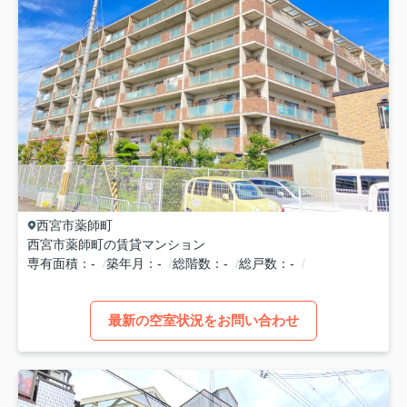
西宮市
薬師町
西宮市薬師町の賃貸マンション
専有面積
-
築年月
-
総階数
-
総戸数
-
最新の空室状況をお問い合わせ