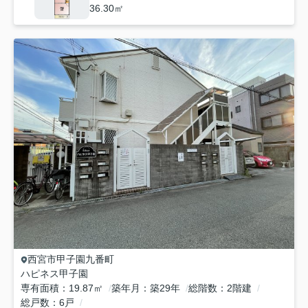
36.30㎡
西宮市
甲子園九番町
ハピネス甲子園
専有面積
19.87㎡
築年月
築29年
総階数
2階建
総戸数
6戸