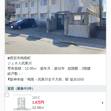
西宮市
鳴尾町
ジュネス武庫川
専有面積
12.00㎡
築年月
築32年
総階数
2階建
総戸数
-
阪神本線
「
鳴尾・武庫川女子大前
」駅 徒歩10分
賃貸（募集中
2
件）
110-C
1.8万円
12.00㎡