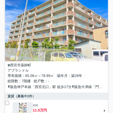
西宮市
薬師町
アプランドル
専有面積
65.06㎡～78.89㎡
築年月
築28年
総階数
7階建
総戸数
-
阪急神戸本線
「
西宮北口
」駅 徒歩17分
阪急今津線
「
門戸厄神
」
賃貸（募集中
2
件）
406
11.5万円