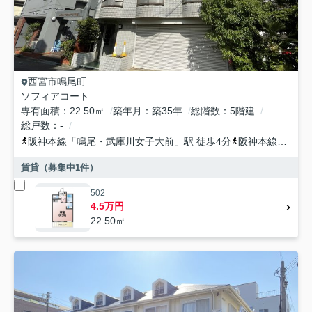
西宮市
鳴尾町
ソフィアコート
専有面積
22.50㎡
築年月
築35年
総階数
5階建
総戸数
-
阪神本線
「
鳴尾・武庫川女子大前
」駅 徒歩4分
阪神本線
「
甲子
賃貸（募集中
1
件）
502
4.5万円
22.50㎡