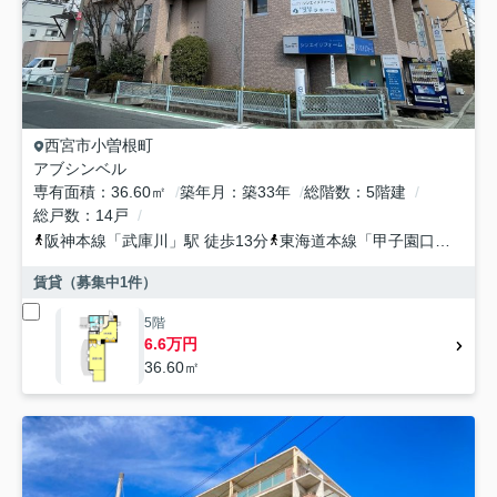
西宮市
小曽根町
アブシンベル
専有面積
36.60㎡
築年月
築33年
総階数
5階建
総戸数
14戸
阪神本線
「
武庫川
」駅 徒歩13分
東海道本線
「
甲子園口
」駅 徒
賃貸（募集中
1
件）
5階
6.6万円
36.60㎡