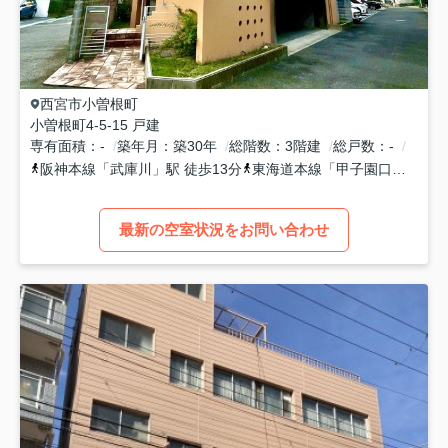
西宮市
小曽根町
小曽根町4-5-15 戸建
専有面積
-
築年月
築30年
総階数
3階建
総戸数
-
阪神本線
「
武庫川
」駅 徒歩13分
東海道本線
「
甲子園口
」駅 徒
最新の空室状況をお問い合わせ