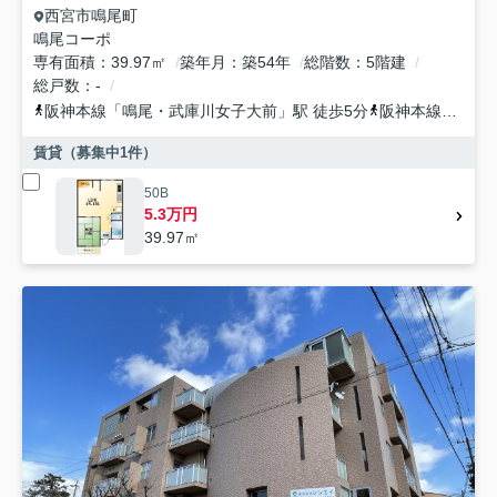
西宮市
鳴尾町
鳴尾コーポ
専有面積
39.97㎡
築年月
築54年
総階数
5階建
総戸数
-
阪神本線
「
鳴尾・武庫川女子大前
」駅 徒歩5分
阪神本線
「
甲子
賃貸（募集中
1
件）
50B
5.3万円
39.97㎡