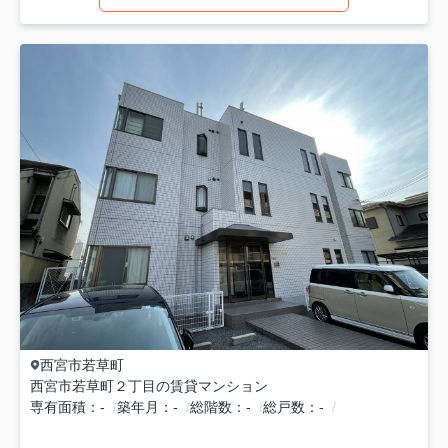
西宮市
若草町
西宮市若草町２丁目の賃貸マンション
専有面積
-
築年月
-
総階数
-
総戸数
-