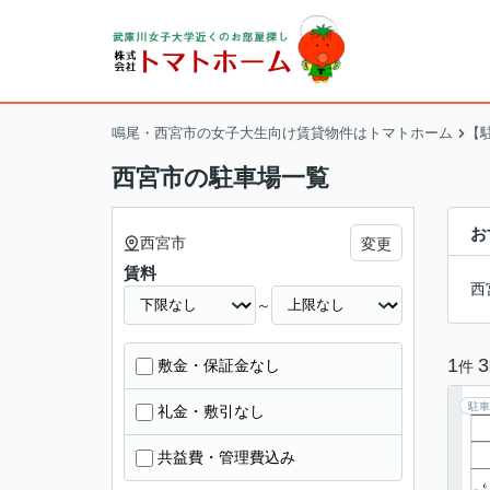
鳴尾・西宮市の女子大生向け賃貸物件はトマトホーム
【
西宮市の駐車場一覧
お
西宮市
変更
賃料
西
～
1
3
敷金・保証金なし
件
駐車
礼金・敷引なし
共益費・管理費込み