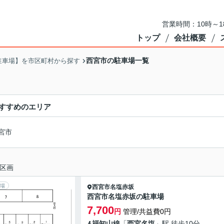
営業時間：10時～
トップ
会社概要
西宮市の駐車場一覧
駐車場】を市区町村から探す
すすめのエリア
宮市
区画
場
西宮市
名塩赤坂
西宮市名塩赤坂の駐車場
7,700
円
管理/共益費0円
福知山線
「
西宮名塩
」駅 徒歩10分