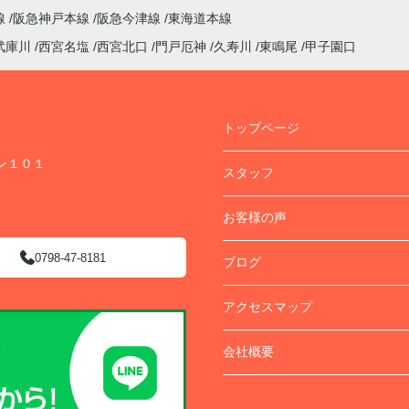
線
阪急神戸本線
阪急今津線
東海道本線
武庫川
西宮名塩
西宮北口
門戸厄神
久寿川
東鳴尾
甲子園口
トップページ
ン１０１
スタッフ
お客様の声
0798-47-8181
ブログ
アクセスマップ
会社概要