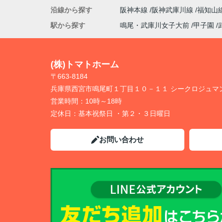
沿線から探す
阪神本線
阪神武庫川線
福知山
駅から探す
鳴尾・武庫川女子大前
甲子園
(株)トマトホーム
〒663-8184
兵庫県西宮市鳴尾町１丁目１０－１１ シークロジュマ
営業時間：
10時～18時
定休日：
基本祝祭日 ・第２・３日曜日
お問い合わせ