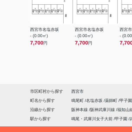
西宮市名塩赤坂
西宮市名塩赤坂
西宮市
- (0.00㎡)
- (0.00㎡)
- (0.0
7,700
7,700
7,70
円
円
市区町村から探す
西宮市
町名から探す
鳴尾町
名塩赤坂
薬師町
甲子
沿線から探す
阪神本線
阪神武庫川線
福知山
駅から探す
鳴尾・武庫川女子大前
甲子園