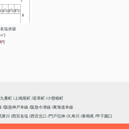
名塩赤坂
0㎡)
0
円
園九番町
上鳴尾町
若草町
小曽根町
線
阪急神戸本線
阪急今津線
東海道本線
武庫川
西宮名塩
西宮北口
門戸厄神
久寿川
東鳴尾
甲子園口