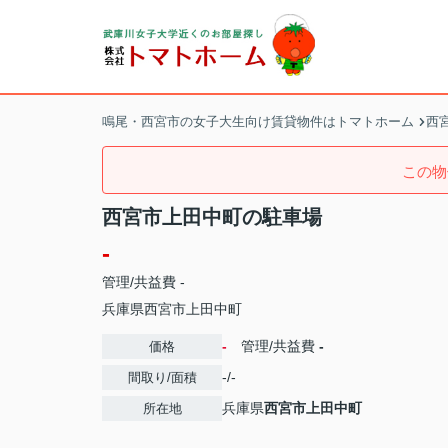
鳴尾・西宮市の女子大生向け賃貸物件はトマトホーム
西
この物
西宮市上田中町の駐車場
-
管理/共益費 -
兵庫県
西宮市
上田中町
-
管理/共益費
-
価格
-/-
間取り/面積
兵庫県
西宮市
上田中町
所在地