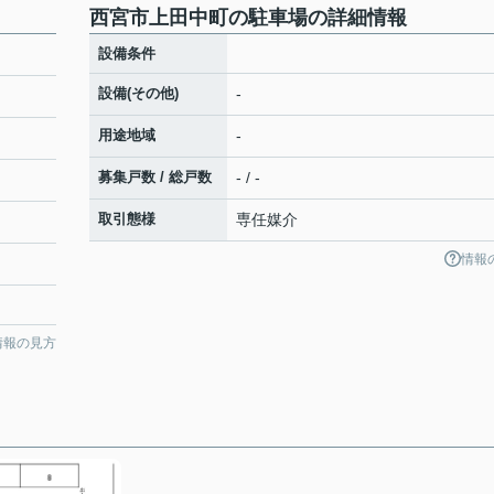
西宮市上田中町の駐車場の詳細情報
設備条件
設備(その他)
-
用途地域
-
募集戸数 / 総戸数
- / -
取引態様
専任媒介
情報
情報の見方