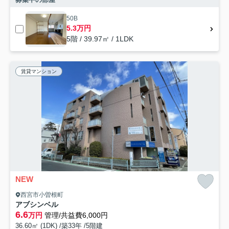
50B
5.3万円
5階 / 39.97㎡ / 1LDK
賃貸マンション
NEW
西宮市小曽根町
アブシンベル
6.6
万円
管理/共益費6,000円
36.60㎡ (1DK) /築33年 /5階建