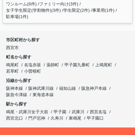
ワンルーム(6件)
ファミリー向け(3件)
女子学生限定(学割物件)(3件)
学生限定(2件)
事業用(1件)
駐車場(1件)
市区町村から探す
西宮市
町名から探す
鳴尾町
名塩赤坂
薬師町
甲子園九番町
上鳴尾町
若草町
小曽根町
沿線から探す
阪神本線
阪神武庫川線
福知山線
阪急神戸本線
阪急今津線
東海道本線
駅から探す
鳴尾・武庫川女子大前
甲子園
武庫川
西宮名塩
西宮北口
門戸厄神
久寿川
東鳴尾
甲子園口