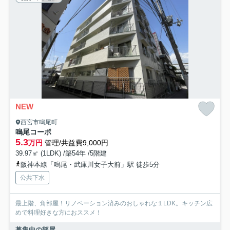
NEW
西宮市鳴尾町
鳴尾コーポ
5.3
万円
管理/共益費9,000円
39.97㎡ (1LDK) /築54年 /5階建
阪神本線「鳴尾・武庫川女子大前」駅 徒歩5分
公共下水
最上階、角部屋！リノベーション済みのおしゃれな１LDK。キッチン広
めで料理好きな方におススメ！
募集中の部屋