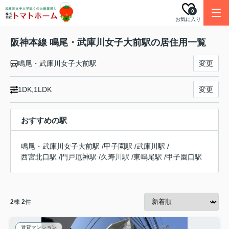
0
お気に入り
阪神本線 鳴尾・武庫川女子大前駅の居住用一覧
鳴尾・武庫川女子大前駅
変更
1DK,1LDK
変更
おすすめの駅
鳴尾・武庫川女子大前駅
/
甲子園駅
/
武庫川駅
/
西宮北口駅
/
門戸厄神駅
/
久寿川駅
/
東鳴尾駅
/
甲子園口駅
2
棟
2
件
賃貸マンション