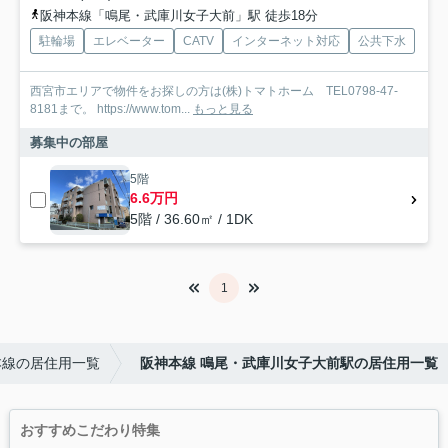
阪神本線「鳴尾・武庫川女子大前」駅 徒歩18分
駐輪場
エレベーター
CATV
インターネット対応
公共下水
西宮市エリアで物件をお探しの方は(株)トマトホーム TEL0798-47-
8181まで。 https://www.tom...
もっと見る
募集中の部屋
5階
6.6万円
5階 / 36.60㎡ / 1DK
1
本線の居住用一覧
阪神本線 鳴尾・武庫川女子大前駅の居住用一覧
おすすめこだわり特集