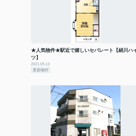
★人気物件★駅近で嬉しいセパレート【絹川ハ
ツ】
2021.05.13
更新物件