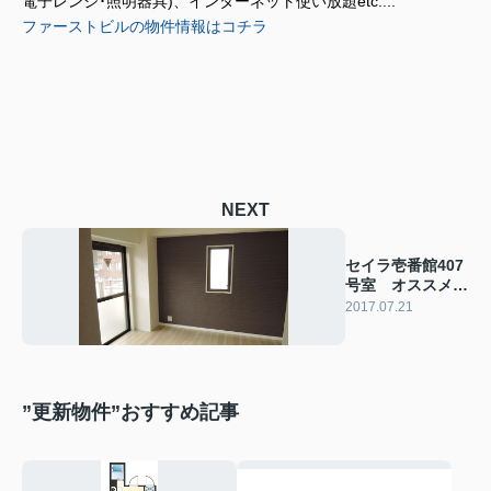
電子レンジ･照明器具)、インターネット使い放題etc....
ファーストビルの物件情報はコチラ
NEXT
セイラ壱番館407
号室 オススメワ
ンルーム
2017.07.21
”更新物件”おすすめ記事