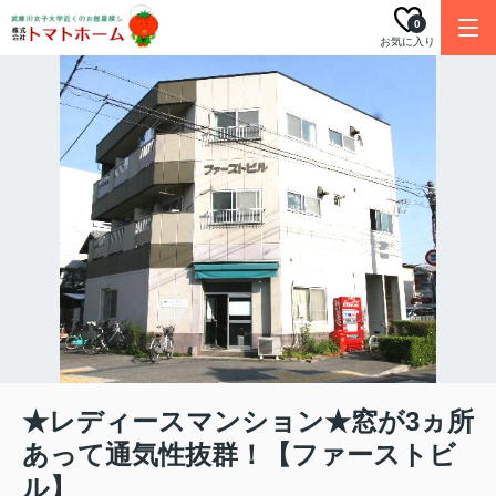
0
お気に入り
★レディースマンション★窓が3ヵ所
あって通気性抜群！【ファーストビ
ル】