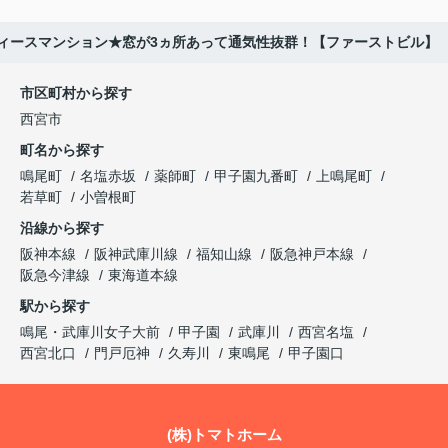
ィースマンション★窓が3ヵ所あって通気性抜群！【ファーストビル】
市区町村から探す
西宮市
町名から探す
鳴尾町
名塩赤坂
薬師町
甲子園九番町
上鳴尾町
若草町
小曽根町
沿線から探す
阪神本線
阪神武庫川線
福知山線
阪急神戸本線
阪急今津線
東海道本線
駅から探す
鳴尾・武庫川女子大前
甲子園
武庫川
西宮名塩
西宮北口
門戸厄神
久寿川
東鳴尾
甲子園口
(株)トマトホーム