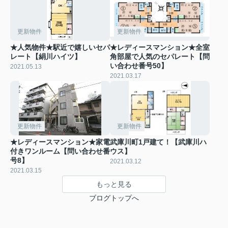
更新物件
更新物件
★人気物件★駅近で嬉しいセパ
★レディースマンション★全室
レート【絹川ハイツ】
角部屋で人気のセパレート【問
い合わせ番号50】
2021.05.13
2021.03.17
更新物件
更新物件
★レディースマンション★家電
武庫川町1戸建て！【武庫川ハ
付きワンルーム【問い合わせ番
ウス】
号8】
2021.03.12
2021.03.15
もっと見る
ブログトップへ