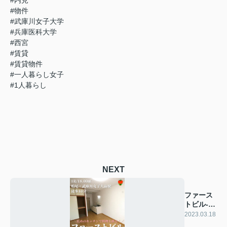
#物件
#武庫川女子大学
#兵庫医科大学
#西宮
#賃貸
#賃貸物件
#一人暮らし女子
#1人暮らし
NEXT
ファース
トビル-オ
ススメ物
2023.03.18
件