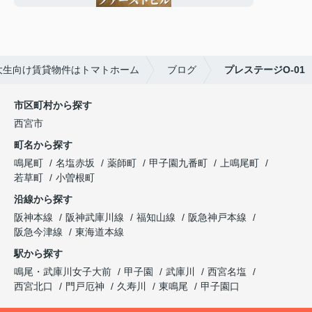
大生向け賃貸物件はトマトホーム
ブログ
プレステージO-01
市区町村から探す
西宮市
町名から探す
鳴尾町
名塩赤坂
薬師町
甲子園九番町
上鳴尾町
若草町
小曽根町
沿線から探す
阪神本線
阪神武庫川線
福知山線
阪急神戸本線
阪急今津線
東海道本線
駅から探す
鳴尾・武庫川女子大前
甲子園
武庫川
西宮名塩
西宮北口
門戸厄神
久寿川
東鳴尾
甲子園口