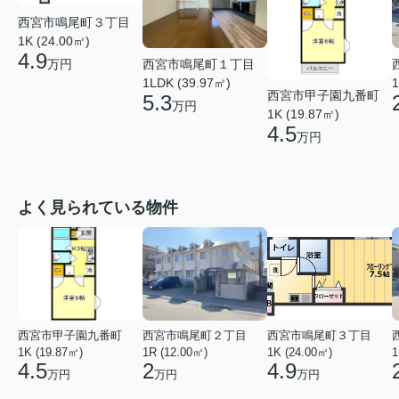
西宮市鳴尾町３丁目
1K (24.00㎡)
4.9
西宮市鳴尾町１丁目
万円
1LDK (39.97㎡)
1
西宮市甲子園九番町
5.3
万円
1K (19.87㎡)
4.5
万円
よく見られている物件
西宮市甲子園九番町
西宮市鳴尾町２丁目
西宮市鳴尾町３丁目
1K (19.87㎡)
1R (12.00㎡)
1K (24.00㎡)
1
4.5
2
4.9
万円
万円
万円