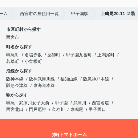
ーム
西宮市の居住用一覧
甲子園駅
上鳴尾20-11 ２階
市区町村から探す
西宮市
町名から探す
鳴尾町
名塩赤坂
薬師町
甲子園九番町
上鳴尾町
若草町
小曽根町
沿線から探す
阪神本線
阪神武庫川線
福知山線
阪急神戸本線
阪急今津線
東海道本線
駅から探す
鳴尾・武庫川女子大前
甲子園
武庫川
西宮名塩
西宮北口
門戸厄神
久寿川
東鳴尾
甲子園口
(株)トマトホーム