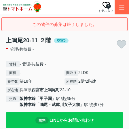
0
お気に入り
この物件の募集は終了しました。
上鳴尾20-11 ２階
空室0
-
管理/共益費 -
- 管理/共益費 -
賃料
-
2LDK
面積
間取り
築18年
2階/2階建
築年数
所在階
兵庫県
西宮市
上鳴尾町
22-10
所在地
阪神本線
「
甲子園
」駅 徒歩5分
交通
阪神本線
「
鳴尾・武庫川女子大前
」駅 徒歩7分
LINEからお問い合わせ
無料