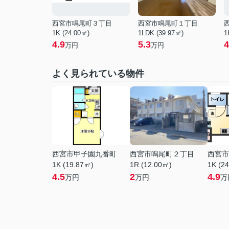
西宮市鳴尾町３丁目
西宮市鳴尾町１丁目
1K (24.00㎡)
1LDK (39.97㎡)
1
4.9
5.3
4
万円
万円
よく見られている物件
西宮市甲子園九番町
西宮市鳴尾町２丁目
西宮市
1K (19.87㎡)
1R (12.00㎡)
1K (2
4.5
2
4.9
万円
万円
万