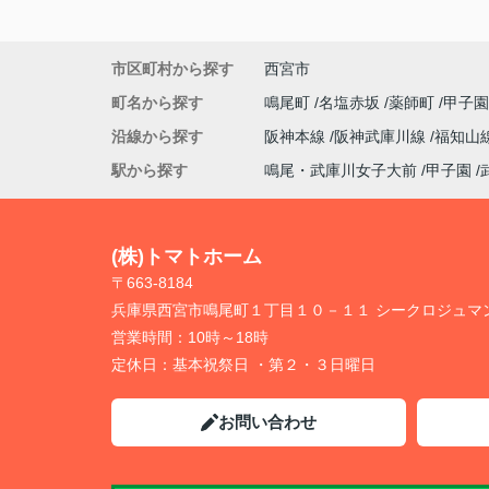
市区町村から探す
西宮市
町名から探す
鳴尾町
名塩赤坂
薬師町
甲子
沿線から探す
阪神本線
阪神武庫川線
福知山
駅から探す
鳴尾・武庫川女子大前
甲子園
(株)トマトホーム
〒663-8184
兵庫県西宮市鳴尾町１丁目１０－１１ シークロジュマ
営業時間：
10時～18時
定休日：
基本祝祭日 ・第２・３日曜日
お問い合わせ