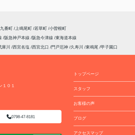
園九番町
上鳴尾町
若草町
小曽根町
線
阪急神戸本線
阪急今津線
東海道本線
武庫川
西宮名塩
西宮北口
門戸厄神
久寿川
東鳴尾
甲子園口
トップページ
ン１０１
スタッフ
お客様の声
0798-47-8181
ブログ
アクセスマップ