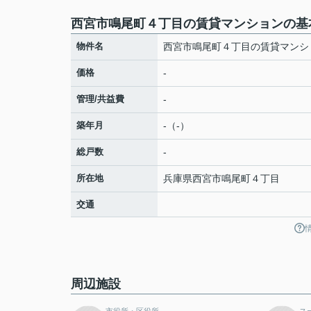
西宮市鳴尾町４丁目の賃貸マンションの基
物件名
西宮市鳴尾町４丁目の賃貸マンシ
価格
-
管理/共益費
-
築年月
-（-）
総戸数
-
所在地
兵庫県
西宮市
鳴尾町
４丁目
交通
周辺施設