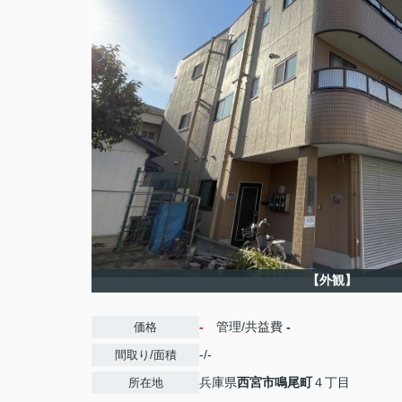
【外観】
-
管理/共益費
-
価格
-/-
間取り/面積
兵庫県
西宮市
鳴尾町
４丁目
所在地