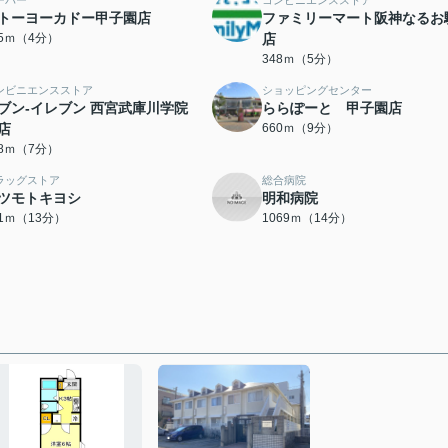
ーパー
コンビニエンスストア
トーヨーカドー甲子園店
ファミリーマート阪神なるお
15ｍ（4分）
店
348ｍ（5分）
ンビニエンスストア
ショッピングセンター
ブン-イレブン 西宮武庫川学院
ららぽーと 甲子園店
店
660ｍ（9分）
18ｍ（7分）
ラッグストア
総合病院
ツモトキヨシ
明和病院
61ｍ（13分）
1069ｍ（14分）