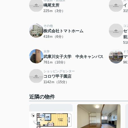
市役所・区役所
ス
鳴尾支所
イ
225ｍ（3分）
3
その他
コ
株式会社トマトホーム
セ
418ｍ（6分）
前
5
大学
ド
武庫川女子大学 中央キャンパス
マ
761ｍ（10分）
9
ショッピングセンター
コロワ甲子園店
1142ｍ（15分）
近隣の物件