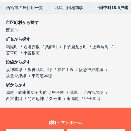
西宮市の居住用一覧
武庫川団地前駅
上田中町18-5戸建
市区町村から探す
西宮市
町名から探す
鳴尾町
名塩赤坂
薬師町
甲子園九番町
上鳴尾町
若草町
小曽根町
沿線から探す
阪神本線
阪神武庫川線
福知山線
阪急神戸本線
阪急今津線
東海道本線
駅から探す
鳴尾・武庫川女子大前
甲子園
武庫川
西宮名塩
西宮北口
門戸厄神
久寿川
東鳴尾
甲子園口
(株)トマトホーム