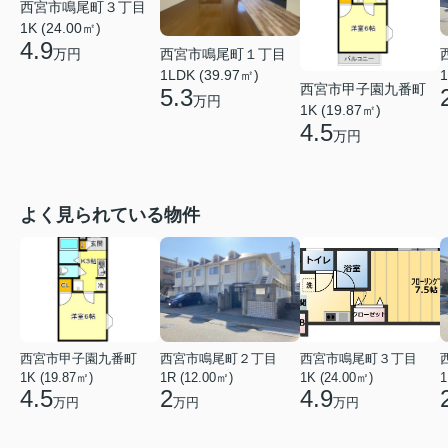
西宮市鳴尾町３丁目
1K (24.00㎡)
4.9
西宮市鳴尾町１丁目
万円
1LDK (39.97㎡)
1
西宮市甲子園九番町
5.3
万円
1K (19.87㎡)
4.5
万円
よく見られている物件
西宮市甲子園九番町
西宮市鳴尾町２丁目
西宮市鳴尾町３丁目
1K (19.87㎡)
1R (12.00㎡)
1K (24.00㎡)
1
4.5
2
4.9
万円
万円
万円