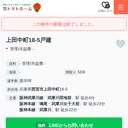
0
お気に入り
この物件の募集は終了しました。
上田中町18-5戸建
-
管理/共益費 -
- 管理/共益費 -
賃料
-
5DK
面積
間取り
築30年
築年数
兵庫県
西宮市
上田中町
18-5
所在地
阪神武庫川線
「
武庫川団地前
」駅 徒歩4分
交通
阪神本線
「
鳴尾・武庫川女子大前
」駅 徒歩23分
阪神本線
「
武庫川
」駅 徒歩22分
LINEからお問い合わせ
無料