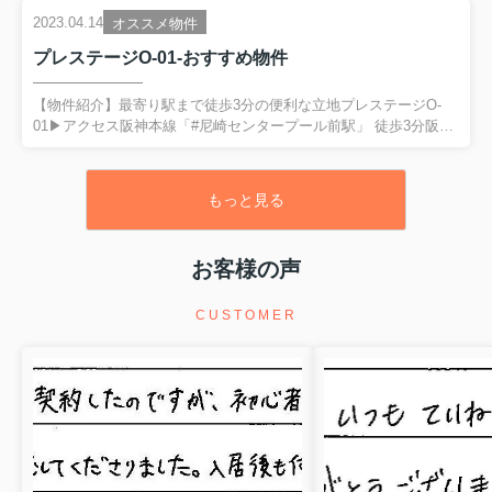
ト利用料無料■デザイナーズでおしゃれ気になる物件はトマトホー
2023.04.14
オススメ物件
ムの公式LINEへお問合せください！武庫川女子大学の近くで昭和
プレステージO-01-おすすめ物件
３９年創業以来５０年以上の実績を誇るトマトホームです。鳴尾
周辺のお部屋探しはお任せください---------------------------------------------
-----------株式会社トマ...
【物件紹介】最寄り駅まで徒歩3分の便利な立地プレステージO-
01▶アクセス阪神本線「#尼崎センタープール前駅」 徒歩3分阪神
本線「#武庫川駅」 徒歩13分▶2DK 和室 6.0帖 1室/洋室 6.6帖 1
室/DK 6.2帖 1室＜おすすめポイント＞■最寄り駅まで徒歩3分の駅
近物件！■インターネットあり■共用設備が充実していて楽しく生
もっと見る
活できるマンションです！■部屋数や広さも十分！2人暮らしやフ
ァミリーも大歓迎！気になる物件はトマトホームの公式LINEへお
問合せください！武庫川女子大学の近くで昭和３９年創業以来５
お客様の声
０年以上の実績を誇るトマトホームです。鳴尾周辺のお部屋探し
はお任せください------...
CUSTOMER