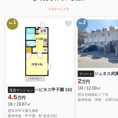
POPULAR
1
2
No.
No.
ジュネス武庫川
アパート
2
万円
1R / 12.00㎡
ハピネス甲子園 102
賃貸マンション
西宮市鳴尾町２丁目
4.5
万円
1K / 19.87㎡
西宮市甲子園九番町
阪神本線「甲子園」駅 徒歩14分