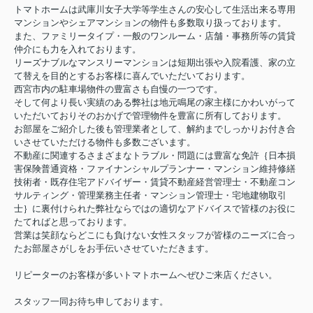
トマトホームは武庫川女子大学等学生さんの安心して生活出来る専用
マンションやシェアマンションの物件も多数取り扱っております。
また、ファミリータイプ・一般のワンルーム・店舗・事務所等の賃貸
仲介にも力を入れております。
リーズナブルなマンスリーマンションは短期出張や入院看護、家の立
て替えを目的とするお客様に喜んでいただいております。
西宮市内の駐車場物件の豊富さも自慢の一つです。
そして何より長い実績のある弊社は地元鳴尾の家主様にかわいがって
いただいておりそのおかげで管理物件を豊富に所有しております。
お部屋をご紹介した後も管理業者として、解約までしっかりお付き合
いさせていただける物件も多数ございます。
不動産に関連するさまざまなトラブル・問題には豊富な免許｛日本損
害保険普通資格・ファイナンシャルプランナー・マンション維持修繕
技術者・既存住宅アドバイザー・賃貸不動産経営管理士・不動産コン
サルティング・管理業務主任者・マンション管理士・宅地建物取引
士｝に裏付けられた弊社ならではの適切なアドバイスで皆様のお役に
たてればと思っております。
営業は笑顔ならどこにも負けない女性スタッフが皆様のニーズに合っ
たお部屋さがしをお手伝いさせていただきます。
リピーターのお客様が多いトマトホームへぜひご来店ください。
スタッフ一同お待ち申しております。