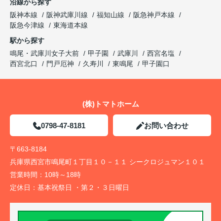
沿線から探す
阪神本線
阪神武庫川線
福知山線
阪急神戸本線
阪急今津線
東海道本線
駅から探す
鳴尾・武庫川女子大前
甲子園
武庫川
西宮名塩
西宮北口
門戸厄神
久寿川
東鳴尾
甲子園口
(株)トマトホーム
0798-47-8181
お問い合わせ
〒663-8184
兵庫県西宮市鳴尾町１丁目１０－１１ シークロジュマン１０１
営業時間：
10時～18時
定休日：
基本祝祭日 ・第２・３日曜日