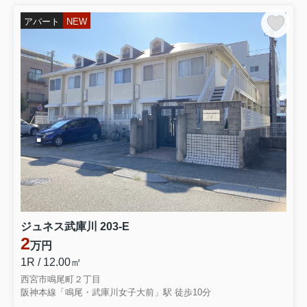
アパート
NEW
ジュネス武庫川 203-E
2
万円
1R / 12.00㎡
西宮市鳴尾町２丁目
阪神本線「鳴尾・武庫川女子大前」駅 徒歩10分