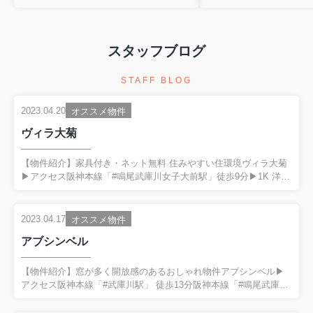
スタッフブログ
STAFF BLOG
2023.04.20
オススメ物件
ヴィラ大菊
【物件紹介】家具付き・ネット無料 住みやすい住環境ヴィラ大菊
▶アクセス阪神本線「#鳴尾武庫川女子大前駅」徒歩9分▶1K 洋室
6.0帖＜おすすめポイント＞■トイレとお風呂がセパレートなのに
ウォシュレットあり■インターネット利用料が無料■屋根つきの駐
輪場完備■収納ベッド付き■全自動洗濯機と電子レンジをオプショ
2023.04.17
オススメ物件
ンで付けるのが可能！(＋2,000/月額)気になる物件はトマトホーム
アブシンベル
の公式LINEへお問合せください！武庫川女子大学の近くで昭和３
９年創業以来５０年以上の実績を誇るトマトホームです。鳴尾周
辺のお部屋探しはお任せください-------------------------------------...
【物件紹介】窓が多く開放感のあるおしゃれ物件アブシンベル▶
アクセス阪神本線「#武庫川駅」 徒歩13分阪神本線「#鳴尾武庫川
女子大駅」 徒歩18分▶1LDK LDK 10.0帖/洋室 6.0帖＜おすすめポ
イント＞■窓が多く、バルコニーも2つで開放感あり■インターネッ