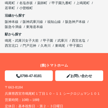
鳴尾町
名塩赤坂
薬師町
甲子園九番町
上鳴尾町
若草町
小曽根町
沿線から探す
阪神本線
阪神武庫川線
福知山線
阪急神戸本線
阪急今津線
東海道本線
駅から探す
鳴尾・武庫川女子大前
甲子園
武庫川
西宮名塩
西宮北口
門戸厄神
久寿川
東鳴尾
甲子園口
(株)トマトホーム
0798-47-8181
お問い合わせ
〒663-8184
兵庫県西宮市鳴尾町１丁目１０－１１ シークロジュマン１０１
営業時間：
10時～18時
定休日：
基本祝祭日 ・第２・３日曜日