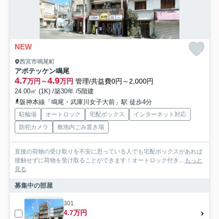
NEW
西宮市鳴尾町
アポテッケン鳴尾
4.7
4.9
万円～
万円
管理/共益費0円～2,000円
24.00㎡ (1K) /築30年 /5階建
阪神本線「鳴尾・武庫川女子大前」駅 徒歩4分
駐輪場
オートロック
宅配ボックス
インターネット対応
防犯カメラ
敷地内ごみ置き場
直接の荷物の受け取りを不安に思っている人でも宅配ボックスがあれば
接触せずに荷物を受け取ることができます！オートロック付き...
もっと
見る
募集中の部屋
301
4.7万円