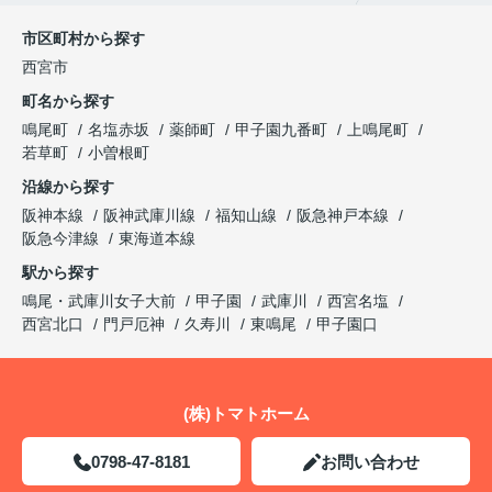
市区町村から探す
西宮市
町名から探す
鳴尾町
名塩赤坂
薬師町
甲子園九番町
上鳴尾町
若草町
小曽根町
沿線から探す
阪神本線
阪神武庫川線
福知山線
阪急神戸本線
阪急今津線
東海道本線
駅から探す
鳴尾・武庫川女子大前
甲子園
武庫川
西宮名塩
西宮北口
門戸厄神
久寿川
東鳴尾
甲子園口
(株)トマトホーム
0798-47-8181
お問い合わせ