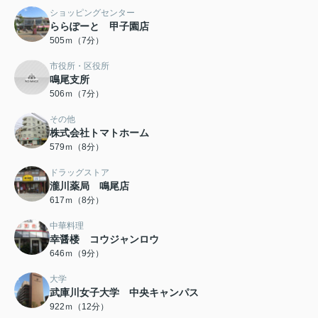
ショッピングセンター
ららぽーと 甲子園店
505ｍ（7分）
市役所・区役所
鳴尾支所
506ｍ（7分）
その他
株式会社トマトホーム
579ｍ（8分）
ドラッグストア
瀧川薬局 鳴尾店
617ｍ（8分）
中華料理
幸醤楼 コウジャンロウ
646ｍ（9分）
大学
武庫川女子大学 中央キャンパス
922ｍ（12分）