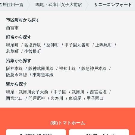
の居住用一覧
鳴尾・武庫川女子大前駅
サニーコンフォート
市区町村から探す
西宮市
町名から探す
鳴尾町
名塩赤坂
薬師町
甲子園九番町
上鳴尾町
若草町
小曽根町
沿線から探す
阪神本線
阪神武庫川線
福知山線
阪急神戸本線
阪急今津線
東海道本線
駅から探す
鳴尾・武庫川女子大前
甲子園
武庫川
西宮名塩
西宮北口
門戸厄神
久寿川
東鳴尾
甲子園口
(株)トマトホーム