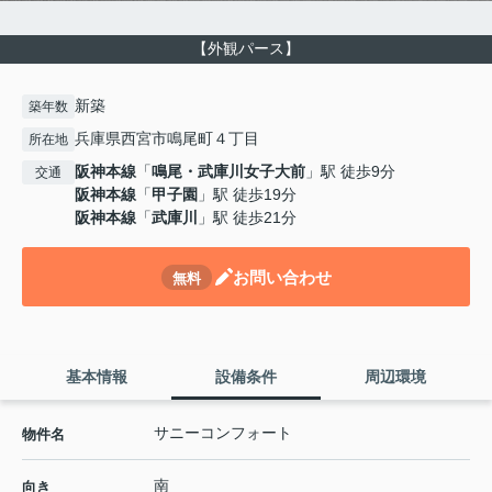
【外観パース】
新築
築年数
兵庫県西宮市鳴尾町４丁目
所在地
阪神本線
「
鳴尾・武庫川女子大前
」駅 徒歩9分
交通
阪神本線
「
甲子園
」駅 徒歩19分
阪神本線
「
武庫川
」駅 徒歩21分
お問い合わせ
無料
基本情報
設備条件
周辺環境
サニーコンフォート
物件名
南
向き