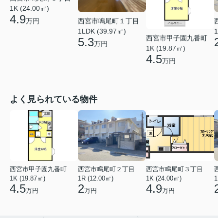
1K (24.00㎡)
4.9
西宮市鳴尾町１丁目
万円
1LDK (39.97㎡)
1
西宮市甲子園九番町
5.3
万円
1K (19.87㎡)
4.5
万円
よく見られている物件
西宮市甲子園九番町
西宮市鳴尾町２丁目
西宮市鳴尾町３丁目
1K (19.87㎡)
1R (12.00㎡)
1K (24.00㎡)
1
4.5
2
4.9
万円
万円
万円