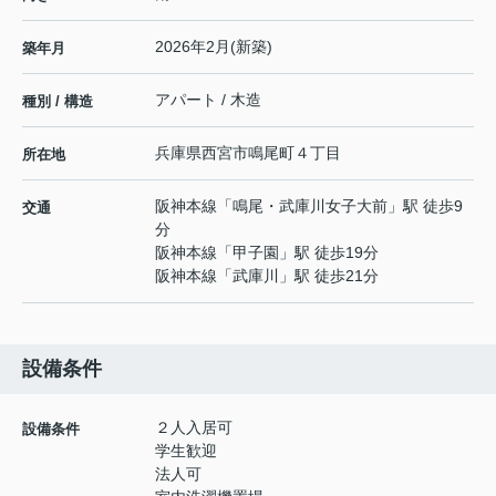
2026年2月(新築)
築年月
アパート / 木造
種別 / 構造
兵庫県
西宮市
鳴尾町
４丁目
所在地
阪神本線
「
鳴尾・武庫川女子大前
」駅 徒歩9
交通
分
阪神本線
「
甲子園
」駅 徒歩19分
阪神本線
「
武庫川
」駅 徒歩21分
設備条件
２人入居可
設備条件
学生歓迎
法人可